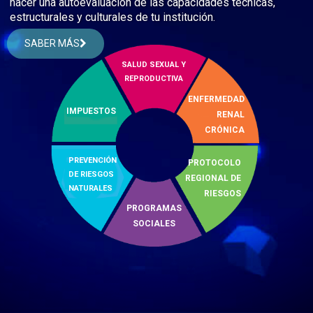
hacer una autoevaluación de las capacidades técnicas,
estructurales y culturales de tu institución.
SABER MÁS
SALUD SEXUAL Y
REPRODUCTIVA
ENFERMEDAD
IMPUESTOS
RENAL
CRÓNICA
PREVENCIÓN
PROTOCOLO
DE RIESGOS
REGIONAL DE
NATURALES
RIESGOS
PROGRAMAS
SOCIALES